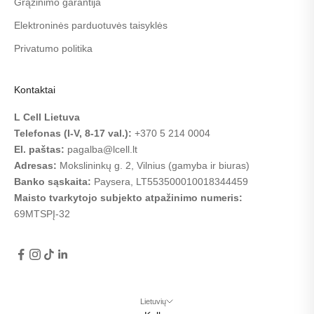
Grąžinimo garantija
Elektroninės parduotuvės taisyklės
Privatumo politika
Kontaktai
L Cell Lietuva
Telefonas (I-V, 8-17 val.):
+370 5 214 0004
El. paštas:
pagalba@lcell.lt
Adresas:
Mokslininkų g. 2, Vilnius (gamyba ir biuras)
Banko sąskaita:
Paysera,
LT553500010018344459
Maisto tvarkytojo subjekto atpažinimo numeris:
69MTSPĮ-32
Lietuvių