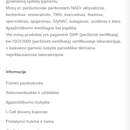
gyvenseną ląstelių lygmeniu.
Mūsų el. parduotuvėje parduodami NAD+ aktyvatoriai,
berberinas, resveratrolis, TMG, kvercetinas, fisetinas,
spermidinas, apigeninas, GlyNAC, kolagenas, urolitinas ir kitos
ilgaažmiškumo medžiagos bei papildai.
Visi mūsų produktai yra pagaminti GMP (
peržiūrėti sertifikatą
)
bei ISO22000 (
peržiūrėti sertifikatą
) sertifikuotoje laboratorijoje,
o kiekvieno gaminio kokybė periodiškai tikrinama
nepriklausamose laboratorijose.
Informacija
Fizinės parduotuvės
Rekomenduokite ir uždirbkite
Ilgaamžiškumo mokykla
L Cell dovanų kuponas
Pristatymo trukmė ir kaina