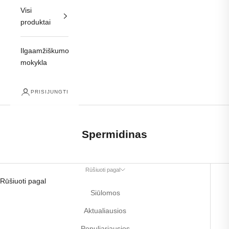
Visi
produktai
Ilgaamžiškumo
mokykla
PRISIJUNGTI
Spermidinas
Rūšiuoti pagal
Rūšiuoti pagal
Siūlomos
Aktualiausios
Populiariausios