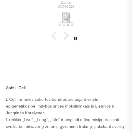
Darius
02/04/2026
Apie L Cell
L Cell formulės sukurtos bendradarbiaujant verslui ir
epigenetikos bei mitybos srities mokslininkais iš Lietuvos ir
Jungtinės Karalystės.
L reiškia „Live“, „Long“, „Life“ ir atspindi mūsų misiją prailginti
sveiką bei pilnavertę žmonių gyvenimo trukmę, palaikant sveiką