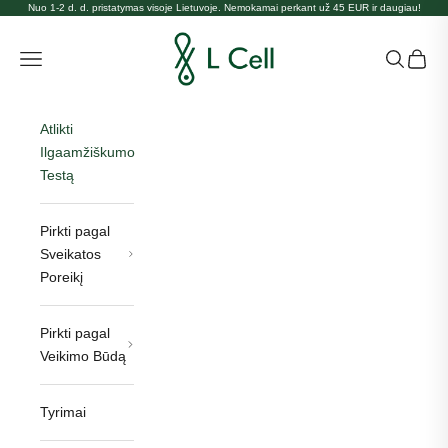
Pereiti prie turinio
Nuo 1-2 d. d. pristatymas visoje Lietuvoje. Nemokamai perkant už 45 EUR ir daugiau!
L Cell Lietuva
Atidaryti naršymo meniu
Atidaryti 
Atidary
Atlikti
Ilgaamžiškumo
Testą
Pirkti pagal
Sveikatos
Poreikį
Pirkti pagal
Veikimo Būdą
Tyrimai