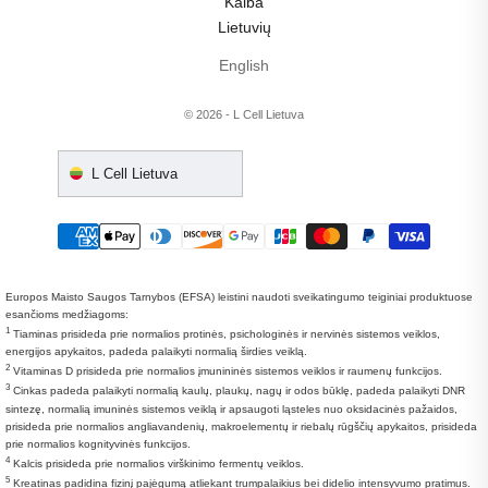
Kalba
Lietuvių
English
© 2026 - L Cell Lietuva
L Cell Lietuva
Europos Maisto Saugos Tarnybos (EFSA) leistini naudoti sveikatingumo teiginiai produktuose
esančioms medžiagoms:
1
Tiaminas prisideda prie normalios protinės, psichologinės ir nervinės sistemos veiklos,
energijos apykaitos, padeda palaikyti normalią širdies veiklą.
2
Vitaminas D prisideda prie normalios įmunininės sistemos veiklos ir raumenų funkcijos.
3
Cinkas padeda palaikyti normalią kaulų, plaukų, nagų ir odos būklę, padeda palaikyti DNR
sintezę, normalią imuninės sistemos veiklą ir apsaugoti ląsteles nuo oksidacinės pažaidos,
prisideda prie normalios angliavandenių, makroelementų ir riebalų rūgščių apykaitos, prisideda
prie normalios kognityvinės funkcijos.
4
Kalcis prisideda prie normalios virškinimo fermentų veiklos.
5
Kreatinas padidina fizinį pajėgumą atliekant trumpalaikius bei didelio intensyvumo pratimus.